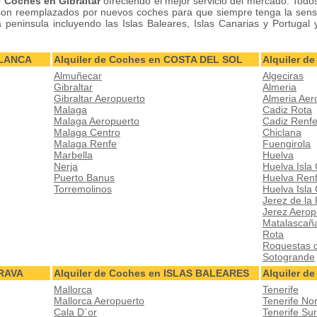
e Coches en Gibraltar
ofreciendo el mejor servicio del mercado. Todo
on reemplazados por nuevos coches para que siempre tenga la sens
peninsula incluyendo las Islas Baleares, Islas Canarias y Portugal 
BLANCA
Alquiler de Coches en COSTA DEL SOL
Alquiler 
Almuñecar
Algeciras
Gibraltar
Almeria
Gibraltar Aeropuerto
Almeria Aer
Malaga
Cadiz Rota
Malaga Aeropuerto
Cadiz Renf
Malaga Centro
Chiclana
Malaga Renfe
Fuengirola
Marbella
Huelva
Nerja
Huelva Isla 
Puerto Banus
Huelva Ren
Torremolinos
Huelva Isla
Jerez de la
Jerez Aerop
Matalascañ
Rota
Roquestas 
Sotogrande
BRAVA
Alquiler de Coches en ISLAS BALEARES
Alquiler d
Mallorca
Tenerife
Mallorca Aeropuerto
Tenerife No
Cala D´or
Tenerife Su