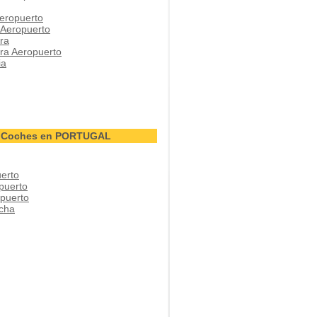
eropuerto
 Aeropuerto
ra
ra Aeropuerto
ia
de Coches en PORTUGAL
erto
puerto
puerto
cha