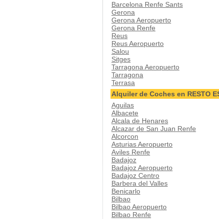
Barcelona Renfe Sants
Gerona
Gerona Aeropuerto
Gerona Renfe
Reus
Reus Aeropuerto
Salou
Sitges
Tarragona Aeropuerto
Tarragona
Terrasa
Alquiler de Coches en RESTO 
Aguilas
Albacete
Alcala de Henares
Alcazar de San Juan Renfe
Alcorcon
Asturias Aeropuerto
Aviles Renfe
Badajoz
Badajoz Aeropuerto
Badajoz Centro
Barbera del Valles
Benicarlo
Bilbao
Bilbao Aeropuerto
Bilbao Renfe