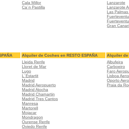
Cala Millor
Lanzarote
Ca´n Pastilla
Lanzarote A
Las Palmas
Fuerteventu
Fuerteventu
Gran Canar
ESPAÑA
Alquiler de Coches en RESTO ESPAÑA
Alquiler 
Lleida Renfe
Albufeira
Lloret de Mar
Carboeiro
Lugo
Faro Aeropu
L´Estartit
Lisboa Aero
Madrid
Oporto Aero
Madrid Aeropuerto
Praia da Ro
Madrid Atocha
Madrid Chamartin
Madrid Tres Cantos
Manresa
Martorell
Mojacar
Mondragon
Ourense Renfe
Oviedo Renfe