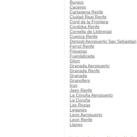
Burgos
Caceres
Cartagena Renfe
Ciudad Real Renfe
Conil de la Frontera
Cordoba Renfe
Cornella de Llobregat
Cuenca Renfe
Donosti Aeropuerto San Sebastian
Ferrol Renfe
Figueras
Fuenlabrada
Gijon
Granada Aeropuerto
Granada Renfe
Granada
Granollers
Irun
Jaen Renfe
La Coruña Aeropuerto
La Coruña
Las Rozas
Leganes
Leon Aeropuerto
Leon Renfe
Llanes