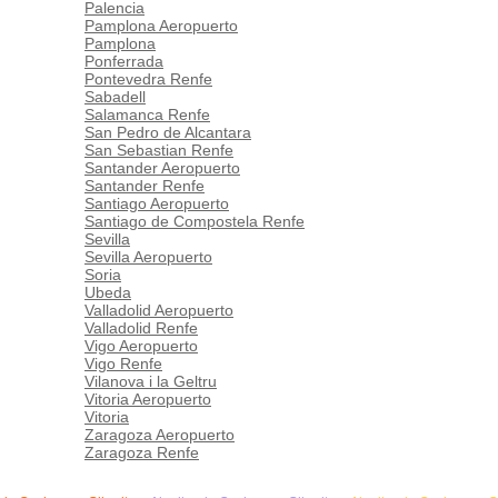
Palencia
Pamplona Aeropuerto
Pamplona
Ponferrada
Pontevedra Renfe
Sabadell
Salamanca Renfe
San Pedro de Alcantara
San Sebastian Renfe
Santander Aeropuerto
Santander Renfe
Santiago Aeropuerto
Santiago de Compostela Renfe
Sevilla
Sevilla Aeropuerto
Soria
Ubeda
Valladolid Aeropuerto
Valladolid Renfe
Vigo Aeropuerto
Vigo Renfe
Vilanova i la Geltru
Vitoria Aeropuerto
Vitoria
Zaragoza Aeropuerto
Zaragoza Renfe