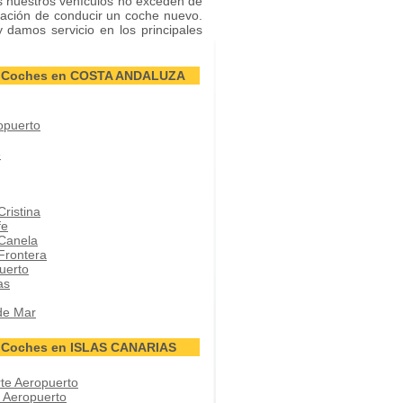
s nuestros vehículos no exceden de
ación de conducir un coche nuevo.
y damos servicio en los principales
de Coches en COSTA ANDALUZA
opuerto
e
Cristina
fe
 Canela
 Frontera
uerto
as
de Mar
e Coches en ISLAS CANARIAS
rte Aeropuerto
r Aeropuerto