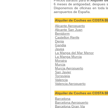
Precios baratos para el
Alquiler d
6 meses de antigüedad, despues s
Disponemos de oficinas en toda la 
aeropuertos de España.
Alquiler de Coches en COSTA 
Alicante Aeropuerto
Alicante San Juan
Benidorm
Castellon Renfe
Denia
Gandia
Javea
La Manga del Mar Menor
La Manga Murcia
Moraira
Murcia
Murcia Aeropuerto
San Javier
Torrevieja
Valencia
Valencia Aeropuerto
Alquiler de Coches en COSTA 
Barcelona
Barcelona Aeropuerto
Barcelona Gran Via