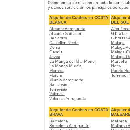
Disponemos de oficinas en toda la peninsula
y damos servicio en los principales aeropue
Alquiler de Coches en COSTA
Alquiler
BLANCA
DEL SOL
Alicante Aeropuerto
Almuñeca
Alicante San Juan
Gibraltar
Benidorm
Gibraltar 
Castellon Renfe
Malaga
Denia
Malaga Ae
Gandia
Malaga C
Javea
Malaga R
La Manga del Mar Menor
Marbella
La Manga Murcia
Nerja
Moraira
Puerto Ba
Murcia
Torremoli
Murcia Aeropuerto
San Javier
Torrevieja
Valencia
Valencia Aeropuerto
Alquiler de Coches en COSTA
Alquiler
BRAVA
BALEAR
Barcelona
Mallorca
Barcelona Aeropuerto
Mallorca 