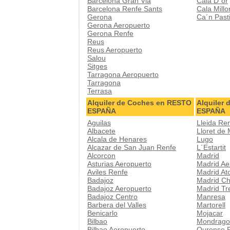
Barcelona Gran Via
Cala D´or
Barcelona Renfe Sants
Cala Millo
Gerona
Ca´n Pasti
Gerona Aeropuerto
Gerona Renfe
Reus
Reus Aeropuerto
Salou
Sitges
Tarragona Aeropuerto
Tarragona
Terrasa
Alquiler de Coches en RESTO
Alquiler
ESPAÑA
ESPAÑA
Aguilas
Lleida Re
Albacete
Lloret de
Alcala de Henares
Lugo
Alcazar de San Juan Renfe
L´Estartit
Alcorcon
Madrid
Asturias Aeropuerto
Madrid Ae
Aviles Renfe
Madrid At
Badajoz
Madrid Ch
Badajoz Aeropuerto
Madrid Tr
Badajoz Centro
Manresa
Barbera del Valles
Martorell
Benicarlo
Mojacar
Bilbao
Mondrago
Bilbao Aeropuerto
Ourense 