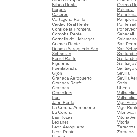
Bilbao Renfe
Oviedo R
Burgos
Palencia
Caceres
Pamplona
Cartagena Renfe
Pamplona
Ciudad Real Renfe
Ponferrad
Conil de la Frontera
Pontevedr
Cordoba Renfe
Sabadell
Cornella de Llobregat
Salamanc
Cuenca Renfe
San Pedro
Donosti Aeropuerto San
San Sebas
Sebastian
Santander
Ferrol Renfe
Santander
Figueras
Santiago 
Fuenlabrada
Santiago 
Gijon
Sevilla
Granada Aeropuerto
Sevilla Ae
Granada Renfe
Soria
Granada
Ubeda
Granollers
Valladolid
Irun
Valladolid
Jaen Renfe
Vigo Aero
La Coruña Aeropuerto
Vigo Renf
La Coruña
Vilanova i
Las Rozas
Vitoria Ae
Leganes
Vitoria
Leon Aeropuerto
Zaragoza 
Leon Renfe
Zaragoza
Llanes