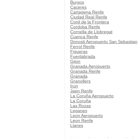
Burgos
Caceres
Cartagena Renfe
Ciudad Real Renfe
Conil de la Frontera
Cordoba Renfe
Cornella de Llobregat
Cuenca Renfe
Donosti Aeropuerto San Sebastian
Ferrol Renfe
Figueras
Fuenlabrada
Gijon
Granada Aeropuerto
Granada Renfe
Granada
Granollers
Irun
Jaen Renfe
La Coruña Aeropuerto
La Coruña
Las Rozas
Leganes
Leon Aeropuerto
Leon Renfe
Llanes