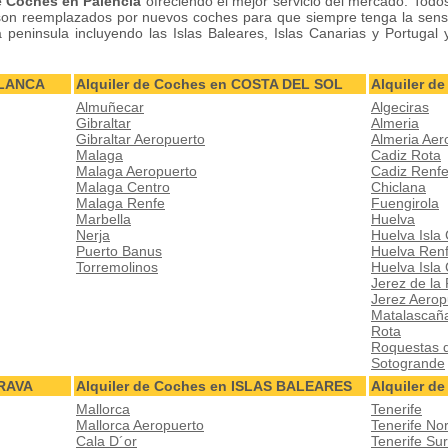
e Coches en Palencia
ofreciendo el mejor servicio del mercado. Todo
on reemplazados por nuevos coches para que siempre tenga la sens
peninsula incluyendo las Islas Baleares, Islas Canarias y Portugal 
BLANCA
Alquiler de Coches en COSTA DEL SOL
Alquiler 
Almuñecar
Algeciras
Gibraltar
Almeria
Gibraltar Aeropuerto
Almeria Aer
Malaga
Cadiz Rota
Malaga Aeropuerto
Cadiz Renf
Malaga Centro
Chiclana
Malaga Renfe
Fuengirola
Marbella
Huelva
Nerja
Huelva Isla 
Puerto Banus
Huelva Ren
Torremolinos
Huelva Isla
Jerez de la
Jerez Aerop
Matalascañ
Rota
Roquestas 
Sotogrande
BRAVA
Alquiler de Coches en ISLAS BALEARES
Alquiler d
Mallorca
Tenerife
Mallorca Aeropuerto
Tenerife No
Cala D´or
Tenerife Su