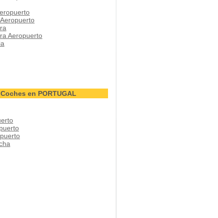
eropuerto
 Aeropuerto
ra
ra Aeropuerto
ia
de Coches en PORTUGAL
erto
puerto
puerto
cha