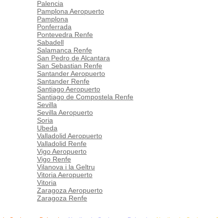
Palencia
Pamplona Aeropuerto
Pamplona
Ponferrada
Pontevedra Renfe
Sabadell
Salamanca Renfe
San Pedro de Alcantara
San Sebastian Renfe
Santander Aeropuerto
Santander Renfe
Santiago Aeropuerto
Santiago de Compostela Renfe
Sevilla
Sevilla Aeropuerto
Soria
Ubeda
Valladolid Aeropuerto
Valladolid Renfe
Vigo Aeropuerto
Vigo Renfe
Vilanova i la Geltru
Vitoria Aeropuerto
Vitoria
Zaragoza Aeropuerto
Zaragoza Renfe