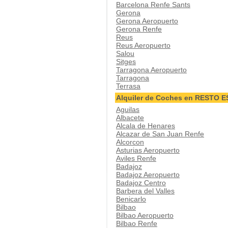
Barcelona Renfe Sants
Gerona
Gerona Aeropuerto
Gerona Renfe
Reus
Reus Aeropuerto
Salou
Sitges
Tarragona Aeropuerto
Tarragona
Terrasa
Alquiler de Coches en RESTO 
Aguilas
Albacete
Alcala de Henares
Alcazar de San Juan Renfe
Alcorcon
Asturias Aeropuerto
Aviles Renfe
Badajoz
Badajoz Aeropuerto
Badajoz Centro
Barbera del Valles
Benicarlo
Bilbao
Bilbao Aeropuerto
Bilbao Renfe