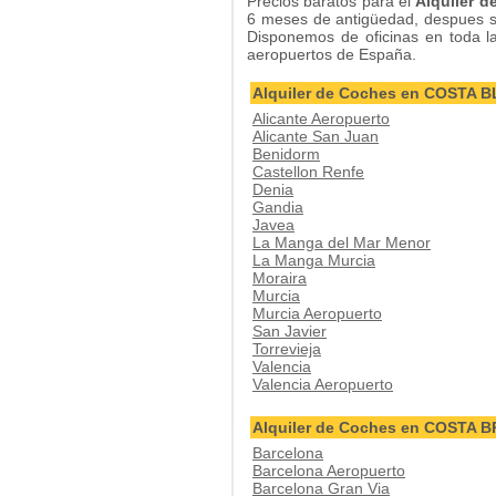
Precios baratos para el
Alquiler d
6 meses de antigüedad, despues s
Disponemos de oficinas en toda la 
aeropuertos de España.
Alquiler de Coches en COSTA 
Alicante Aeropuerto
Alicante San Juan
Benidorm
Castellon Renfe
Denia
Gandia
Javea
La Manga del Mar Menor
La Manga Murcia
Moraira
Murcia
Murcia Aeropuerto
San Javier
Torrevieja
Valencia
Valencia Aeropuerto
Alquiler de Coches en COSTA 
Barcelona
Barcelona Aeropuerto
Barcelona Gran Via