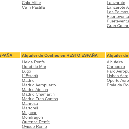
Cala Millor
Lanzarote
Ca´n Pastilla
Lanzarote A
Las Palmas
Fuerteventu
Fuerteventu
Gran Canar
ESPAÑA
Alquiler de Coches en RESTO ESPAÑA
Alquiler 
Lleida Renfe
Albufeira
Lloret de Mar
Carboeiro
Lugo
Faro Aeropu
L´Estartit
Lisboa Aero
Madrid
Oporto Aero
Madrid Aeropuerto
Praia da Ro
Madrid Atocha
Madrid Chamartin
Madrid Tres Cantos
Manresa
Martorell
Mojacar
Mondragon
Ourense Renfe
Oviedo Renfe