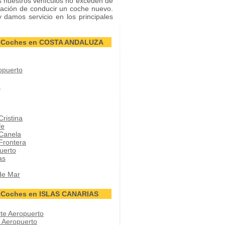
s nuestros vehículos no exceden de
ación de conducir un coche nuevo.
y damos servicio en los principales
de Coches en COSTA ANDALUZA
opuerto
e
Cristina
fe
 Canela
 Frontera
uerto
as
de Mar
e Coches en ISLAS CANARIAS
rte Aeropuerto
r Aeropuerto