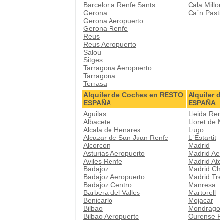
Barcelona Renfe Sants
Cala Millo
Gerona
Ca´n Pasti
Gerona Aeropuerto
Gerona Renfe
Reus
Reus Aeropuerto
Salou
Sitges
Tarragona Aeropuerto
Tarragona
Terrasa
Alquiler de Coches en RESTO
Alquiler
ESPAÑA
ESPAÑA
Aguilas
Lleida Re
Albacete
Lloret de
Alcala de Henares
Lugo
Alcazar de San Juan Renfe
L´Estartit
Alcorcon
Madrid
Asturias Aeropuerto
Madrid Ae
Aviles Renfe
Madrid At
Badajoz
Madrid Ch
Badajoz Aeropuerto
Madrid Tr
Badajoz Centro
Manresa
Barbera del Valles
Martorell
Benicarlo
Mojacar
Bilbao
Mondrago
Bilbao Aeropuerto
Ourense 