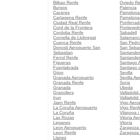
Bilbao Renfe
Oviedo R
Burgos
Palencia
Caceres
Pamplona
Cartagena Renfe
Pamplona
Ciudad Real Renfe
Ponferrad
Conil de la Frontera
Pontevedr
Cordoba Renfe
Sabadell
Cornella de Llobregat
Salamanc
Cuenca Renfe
San Pedro
Donosti Aeropuerto San
San Sebas
Sebastian
Santander
Ferrol Renfe
Santander
Figueras
Santiago 
Fuenlabrada
Santiago 
Gijon
Sevilla
Granada Aeropuerto
Sevilla Ae
Granada Renfe
Soria
Granada
Ubeda
Granollers
Valladolid
Irun
Valladolid
Jaen Renfe
Vigo Aero
La Coruña Aeropuerto
Vigo Renf
La Coruña
Vilanova i
Las Rozas
Vitoria Ae
Leganes
Vitoria
Leon Aeropuerto
Zaragoza 
Leon Renfe
Zaragoza
Llanes