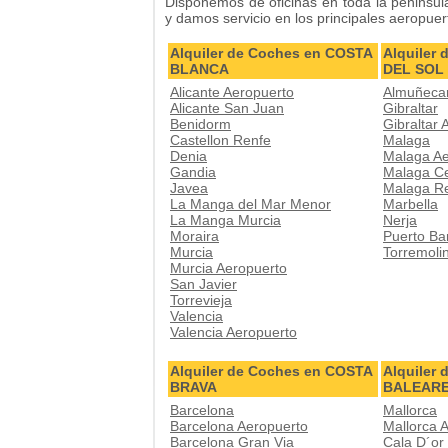
Disponemos de oficinas en toda la peninsula
y damos servicio en los principales aeropue
Alquiler de Coches en COSTA
Alquiler
BLANCA
DEL SOL
Alicante Aeropuerto
Almuñeca
Alicante San Juan
Gibraltar
Benidorm
Gibraltar 
Castellon Renfe
Malaga
Denia
Malaga Ae
Gandia
Malaga C
Javea
Malaga R
La Manga del Mar Menor
Marbella
La Manga Murcia
Nerja
Moraira
Puerto Ba
Murcia
Torremoli
Murcia Aeropuerto
San Javier
Torrevieja
Valencia
Valencia Aeropuerto
Alquiler de Coches en COSTA
Alquiler
BRAVA
BALEAR
Barcelona
Mallorca
Barcelona Aeropuerto
Mallorca 
Barcelona Gran Via
Cala D´or