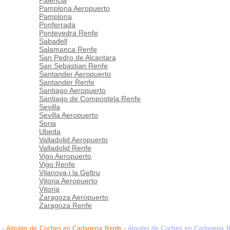
Palencia
Pamplona Aeropuerto
Pamplona
Ponferrada
Pontevedra Renfe
Sabadell
Salamanca Renfe
San Pedro de Alcantara
San Sebastian Renfe
Santander Aeropuerto
Santander Renfe
Santiago Aeropuerto
Santiago de Compostela Renfe
Sevilla
Sevilla Aeropuerto
Soria
Ubeda
Valladolid Aeropuerto
Valladolid Renfe
Vigo Aeropuerto
Vigo Renfe
Vilanova i la Geltru
Vitoria Aeropuerto
Vitoria
Zaragoza Aeropuerto
Zaragoza Renfe
·
Alquiler de Coches en Cartagena Renfe
·
Alquiler de Coches en Cartagena 