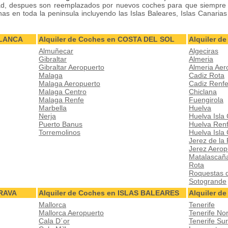
d, despues son reemplazados por nuevos coches para que siempre t
s en toda la peninsula incluyendo las Islas Baleares, Islas Canarias
BLANCA
Alquiler de Coches en COSTA DEL SOL
Alquiler 
Almuñecar
Algeciras
Gibraltar
Almeria
Gibraltar Aeropuerto
Almeria Aer
Malaga
Cadiz Rota
Malaga Aeropuerto
Cadiz Renf
Malaga Centro
Chiclana
Malaga Renfe
Fuengirola
Marbella
Huelva
Nerja
Huelva Isla 
Puerto Banus
Huelva Ren
Torremolinos
Huelva Isla
Jerez de la
Jerez Aerop
Matalascañ
Rota
Roquestas 
Sotogrande
BRAVA
Alquiler de Coches en ISLAS BALEARES
Alquiler d
Mallorca
Tenerife
Mallorca Aeropuerto
Tenerife No
Cala D´or
Tenerife Su