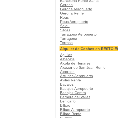
Barcelona Renfe Sants
Gerona
Gerona Aeropuerto
Gerona Renfe
Reus
Reus Aeropuerto
Salou
Sitges
Tarragona Aeropuerto
Tarragona
Terrasa
Alquiler de Coches en RESTO 
Aguilas
Albacete
Alcala de Henares
Alcazar de San Juan Renfe
Alcorcon
Asturias Aeropuerto
Aviles Renfe
Badajoz
Badajoz Aeropuerto
Badajoz Centro
Barbera del Valles
Benicarlo
Bilbao
Bilbao Aeropuerto
Bilbao Renfe