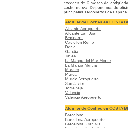
exceden de 6 meses de antigüeda
coche nuevo. Disponemos de oficina
principales aeropuertos de España.
Alquiler de Coches en COSTA 
Alicante Aeropuerto
Alicante San Juan
Benidorm
Castellon Renfe
Denia
Gandia
Javea
La Manga del Mar Menor
La Manga Murcia
Moraira
Murcia
Murcia Aeropuerto
San Javier
Torrevieja
Valencia
Valencia Aeropuerto
Alquiler de Coches en COSTA 
Barcelona
Barcelona Aeropuerto
Barcelona Gran Via