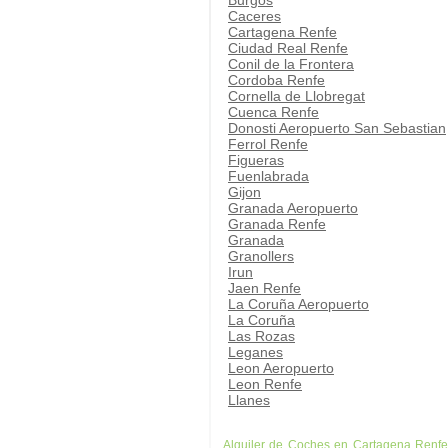
Burgos
Caceres
Cartagena Renfe
Ciudad Real Renfe
Conil de la Frontera
Cordoba Renfe
Cornella de Llobregat
Cuenca Renfe
Donosti Aeropuerto San Sebastian
Ferrol Renfe
Figueras
Fuenlabrada
Gijon
Granada Aeropuerto
Granada Renfe
Granada
Granollers
Irun
Jaen Renfe
La Coruña Aeropuerto
La Coruña
Las Rozas
Leganes
Leon Aeropuerto
Leon Renfe
Llanes
Alquiler de Coches en Cartagena Renfe