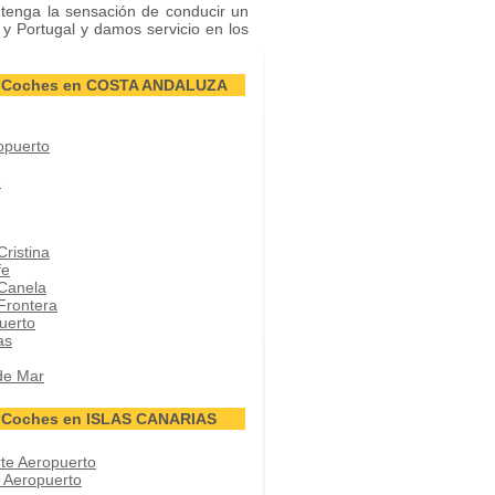
enga la sensación de conducir un
 y Portugal y damos servicio en los
de Coches en COSTA ANDALUZA
opuerto
e
Cristina
fe
 Canela
 Frontera
uerto
as
de Mar
e Coches en ISLAS CANARIAS
rte Aeropuerto
r Aeropuerto