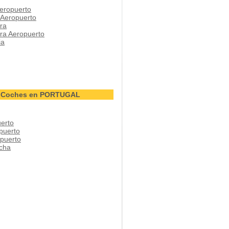
eropuerto
 Aeropuerto
ra
ra Aeropuerto
ia
de Coches en PORTUGAL
erto
puerto
puerto
cha