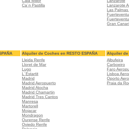
Cala Millor
Lanzarote
Ca´n Pastilla
Lanzarote A
Las Palmas
Fuerteventu
Fuerteventu
Gran Canar
ESPAÑA
Alquiler de Coches en RESTO ESPAÑA
Alquiler 
Lleida Renfe
Albufeira
Lloret de Mar
Carboeiro
Lugo
Faro Aeropu
L´Estartit
Lisboa Aero
Madrid
Oporto Aero
Madrid Aeropuerto
Praia da Ro
Madrid Atocha
Madrid Chamartin
Madrid Tres Cantos
Manresa
Martorell
Mojacar
Mondragon
Ourense Renfe
Oviedo Renfe