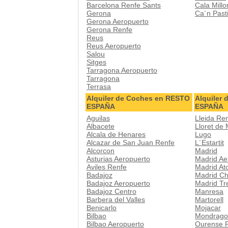
Barcelona Renfe Sants
Cala Millo
Gerona
Ca´n Pasti
Gerona Aeropuerto
Gerona Renfe
Reus
Reus Aeropuerto
Salou
Sitges
Tarragona Aeropuerto
Tarragona
Terrasa
Alquiler de Coches en RESTO
Alquiler
ESPAÑA
ESPAÑA
Aguilas
Lleida Re
Albacete
Lloret de
Alcala de Henares
Lugo
Alcazar de San Juan Renfe
L´Estartit
Alcorcon
Madrid
Asturias Aeropuerto
Madrid Ae
Aviles Renfe
Madrid At
Badajoz
Madrid Ch
Badajoz Aeropuerto
Madrid Tr
Badajoz Centro
Manresa
Barbera del Valles
Martorell
Benicarlo
Mojacar
Bilbao
Mondrago
Bilbao Aeropuerto
Ourense 