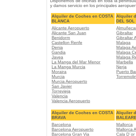
Disponemos de oficinas en toda la peninsula
y damos servicio en los principales aeropue
Alquiler de Coches en COSTA
Alquiler
BLANCA
DEL SOL
Alicante Aeropuerto
Almuñeca
Alicante San Juan
Gibraltar
Benidorm
Gibraltar 
Castellon Renfe
Malaga
Denia
Malaga Ae
Gandia
Malaga C
Javea
Malaga R
La Manga del Mar Menor
Marbella
La Manga Murcia
Nerja
Moraira
Puerto Ba
Murcia
Torremoli
Murcia Aeropuerto
San Javier
Torrevieja
Valencia
Valencia Aeropuerto
Alquiler de Coches en COSTA
Alquiler
BRAVA
BALEAR
Barcelona
Mallorca
Barcelona Aeropuerto
Mallorca 
Barcelona Gran Via
Cala D´or