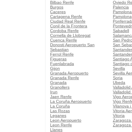
Bilbao Renfe
Oviedo R
Burgos
Palencia
Caceres
Pamplona
Cartagena Renfe
Pamplona
Ciudad Real Renfe
Ponferrad
Conil de la Frontera
Pontevedr
Cordoba Renfe
Sabadell
Cornella de Llobregat
Salamanc
Cuenca Renfe
San Pedro
Donosti Aeropuerto San
San Sebas
Sebastian
Santander
Ferrol Renfe
Santander
Figueras
Santiago 
Fuenlabrada
Santiago 
Gijon
Sevilla
Granada Aeropuerto
Sevilla Ae
Granada Renfe
Soria
Granada
Ubeda
Granollers
Valladolid
Irun
Valladolid
Jaen Renfe
Vigo Aero
La Coruña Aeropuerto
Vigo Renf
La Coruña
Vilanova i
Las Rozas
Vitoria Ae
Leganes
Vitoria
Leon Aeropuerto
Zaragoza 
Leon Renfe
Zaragoza
Llanes