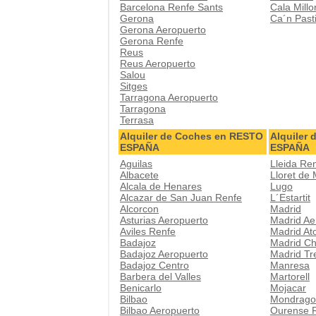
Barcelona Renfe Sants
Cala Millo
Gerona
Ca´n Pasti
Gerona Aeropuerto
Gerona Renfe
Reus
Reus Aeropuerto
Salou
Sitges
Tarragona Aeropuerto
Tarragona
Terrasa
Alquiler de Coches en RESTO
Alquiler
ESPAÑA
ESPAÑA
Aguilas
Lleida Re
Albacete
Lloret de
Alcala de Henares
Lugo
Alcazar de San Juan Renfe
L´Estartit
Alcorcon
Madrid
Asturias Aeropuerto
Madrid Ae
Aviles Renfe
Madrid At
Badajoz
Madrid Ch
Badajoz Aeropuerto
Madrid Tr
Badajoz Centro
Manresa
Barbera del Valles
Martorell
Benicarlo
Mojacar
Bilbao
Mondrago
Bilbao Aeropuerto
Ourense 