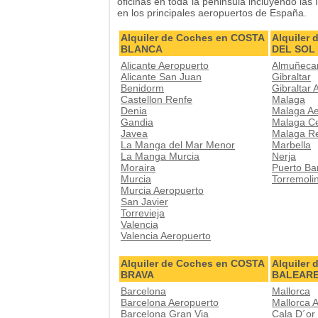
oficinas en toda la peninsula incluyendo las 
en los principales aeropuertos de España.
Alquiler de Coches en COSTA
Alquiler
BLANCA
DEL SOL
Alicante Aeropuerto
Almuñeca
Alicante San Juan
Gibraltar
Benidorm
Gibraltar 
Castellon Renfe
Malaga
Denia
Malaga Ae
Gandia
Malaga C
Javea
Malaga R
La Manga del Mar Menor
Marbella
La Manga Murcia
Nerja
Moraira
Puerto Ba
Murcia
Torremoli
Murcia Aeropuerto
San Javier
Torrevieja
Valencia
Valencia Aeropuerto
Alquiler de Coches en COSTA
Alquiler
BRAVA
BALEAR
Barcelona
Mallorca
Barcelona Aeropuerto
Mallorca 
Barcelona Gran Via
Cala D´or