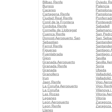
Bilbao Renfe
Oviedo R
Burgos
Palencia
Caceres
Pamplona
Cartagena Renfe
Pamplona
Ciudad Real Renfe
Ponferrad
Conil de la Frontera
Pontevedr
Cordoba Renfe
Sabadell
Cornella de Llobregat
Salamanc
Cuenca Renfe
San Pedro
Donosti Aeropuerto San
San Sebas
Sebastian
Santander
Ferrol Renfe
Santander
Figueras
Santiago 
Fuenlabrada
Santiago 
Gijon
Sevilla
Granada Aeropuerto
Sevilla Ae
Granada Renfe
Soria
Granada
Ubeda
Granollers
Valladolid
Irun
Valladolid
Jaen Renfe
Vigo Aero
La Coruña Aeropuerto
Vigo Renf
La Coruña
Vilanova i
Las Rozas
Vitoria Ae
Leganes
Vitoria
Leon Aeropuerto
Zaragoza 
Leon Renfe
Zaragoza
Llanes