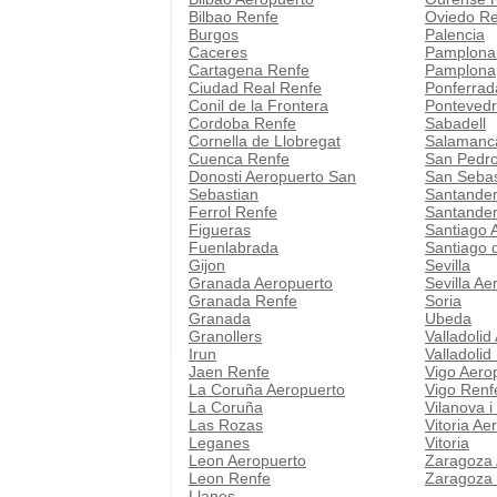
Bilbao Renfe
Oviedo R
Burgos
Palencia
Caceres
Pamplona
Cartagena Renfe
Pamplona
Ciudad Real Renfe
Ponferrad
Conil de la Frontera
Pontevedr
Cordoba Renfe
Sabadell
Cornella de Llobregat
Salamanc
Cuenca Renfe
San Pedro
Donosti Aeropuerto San
San Sebas
Sebastian
Santander
Ferrol Renfe
Santander
Figueras
Santiago 
Fuenlabrada
Santiago 
Gijon
Sevilla
Granada Aeropuerto
Sevilla Ae
Granada Renfe
Soria
Granada
Ubeda
Granollers
Valladolid
Irun
Valladolid
Jaen Renfe
Vigo Aero
La Coruña Aeropuerto
Vigo Renf
La Coruña
Vilanova i
Las Rozas
Vitoria Ae
Leganes
Vitoria
Leon Aeropuerto
Zaragoza 
Leon Renfe
Zaragoza
Llanes