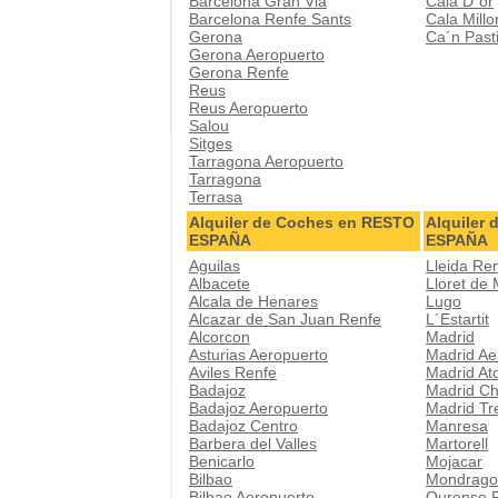
Barcelona Gran Via
Cala D´or
Barcelona Renfe Sants
Cala Millo
Gerona
Ca´n Pasti
Gerona Aeropuerto
Gerona Renfe
Reus
Reus Aeropuerto
Salou
Sitges
Tarragona Aeropuerto
Tarragona
Terrasa
Alquiler de Coches en RESTO
Alquiler
ESPAÑA
ESPAÑA
Aguilas
Lleida Re
Albacete
Lloret de
Alcala de Henares
Lugo
Alcazar de San Juan Renfe
L´Estartit
Alcorcon
Madrid
Asturias Aeropuerto
Madrid Ae
Aviles Renfe
Madrid At
Badajoz
Madrid Ch
Badajoz Aeropuerto
Madrid Tr
Badajoz Centro
Manresa
Barbera del Valles
Martorell
Benicarlo
Mojacar
Bilbao
Mondrago
Bilbao Aeropuerto
Ourense 