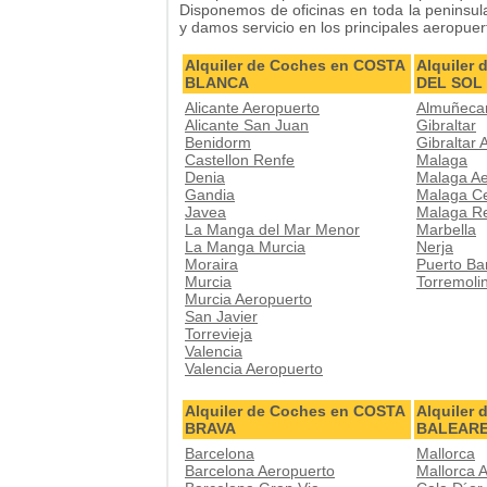
Disponemos de oficinas en toda la peninsula
y damos servicio en los principales aeropue
Alquiler de Coches en COSTA
Alquiler
BLANCA
DEL SOL
Alicante Aeropuerto
Almuñeca
Alicante San Juan
Gibraltar
Benidorm
Gibraltar 
Castellon Renfe
Malaga
Denia
Malaga Ae
Gandia
Malaga C
Javea
Malaga R
La Manga del Mar Menor
Marbella
La Manga Murcia
Nerja
Moraira
Puerto Ba
Murcia
Torremoli
Murcia Aeropuerto
San Javier
Torrevieja
Valencia
Valencia Aeropuerto
Alquiler de Coches en COSTA
Alquiler
BRAVA
BALEAR
Barcelona
Mallorca
Barcelona Aeropuerto
Mallorca 