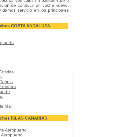
nuestros vehículos no exceden de 6
ción de conducir un coche nuevo.
y damos servicio en los principales
Coches COSTA ANDALUZA
opuerto
e
Cristina
fe
 Canela
 Frontera
uerto
as
de Mar
oches ISLAS CANARIAS
rte Aeropuerto
r Aeropuerto