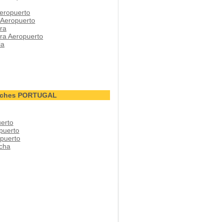
eropuerto
 Aeropuerto
ra
ra Aeropuerto
ia
Coches PORTUGAL
erto
puerto
puerto
cha