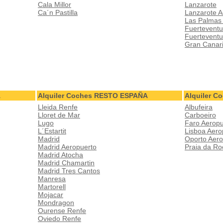
Cala Millor
Lanzarote
Ca´n Pastilla
Lanzarote A
Las Palmas
Fuerteventu
Fuerteventu
Gran Canar
A
Alquiler Coches RESTO ESPAÑA
Alquiler 
Lleida Renfe
Albufeira
Lloret de Mar
Carboeiro
Lugo
Faro Aeropu
L´Estartit
Lisboa Aero
Madrid
Oporto Aero
Madrid Aeropuerto
Praia da Ro
Madrid Atocha
Madrid Chamartin
Madrid Tres Cantos
Manresa
Martorell
Mojacar
Mondragon
Ourense Renfe
Oviedo Renfe