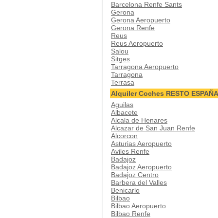
Barcelona Renfe Sants
Gerona
Gerona Aeropuerto
Gerona Renfe
Reus
Reus Aeropuerto
Salou
Sitges
Tarragona Aeropuerto
Tarragona
Terrasa
Alquiler Coches RESTO ESPAÑ
Aguilas
Albacete
Alcala de Henares
Alcazar de San Juan Renfe
Alcorcon
Asturias Aeropuerto
Aviles Renfe
Badajoz
Badajoz Aeropuerto
Badajoz Centro
Barbera del Valles
Benicarlo
Bilbao
Bilbao Aeropuerto
Bilbao Renfe