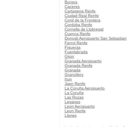
Burgos
Caceres
Cartagena Renfe
Ciudad Real Renfe
Conil de la Frontera
Cordoba Renfe
Cornella de Llobregat
Cuenca Renfe
Donosti Aeropuerto San Sebastian
Ferrol Renfe
Figueras
Fuenlabrada
Gijon
Granada Aeropuerto
Granada Renfe
Granada
Granollers
Irun
Jaen Renfe
La Coruña Aeropuerto
La Coruña
Las Rozas
Leganes
Leon Aeropuerto
Leon Renfe
Llanes