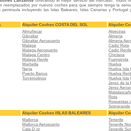
Coches Lanzarote
ofreciendo el mejor servicio del mercado. Todos 
n reemplazados por nuevos coches para que siempre tenga la sensa
peninsula incluyendo las Islas Baleares, Islas Canarias y Portugal 
A
Alquiler Coches COSTA DEL SOL
Alquiler 
Almuñecar
Algeciras
Gibraltar
Almeria
Gibraltar Aeropuerto
Almeria Aer
Malaga
Cadiz Rota
Malaga Aeropuerto
Cadiz Renf
Malaga Centro
Chiclana
Malaga Renfe
Fuengirola
Marbella
Huelva
Nerja
Huelva Isla 
Puerto Banus
Huelva Ren
Torremolinos
Huelva Isla
Jerez de la
Jerez Aerop
Matalascañ
Rota
Roquestas 
Sotogrande
Alquiler Coches ISLAS BALEARES
Alquiler C
Mallorca
Tenerife
Mallorca Aeropuerto
Tenerife No
Cala D´or
Tenerife Su