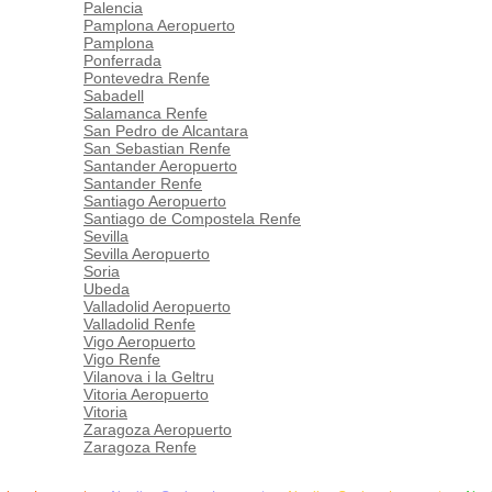
Palencia
Pamplona Aeropuerto
Pamplona
Ponferrada
Pontevedra Renfe
Sabadell
Salamanca Renfe
San Pedro de Alcantara
San Sebastian Renfe
Santander Aeropuerto
Santander Renfe
Santiago Aeropuerto
Santiago de Compostela Renfe
Sevilla
Sevilla Aeropuerto
Soria
Ubeda
Valladolid Aeropuerto
Valladolid Renfe
Vigo Aeropuerto
Vigo Renfe
Vilanova i la Geltru
Vitoria Aeropuerto
Vitoria
Zaragoza Aeropuerto
Zaragoza Renfe