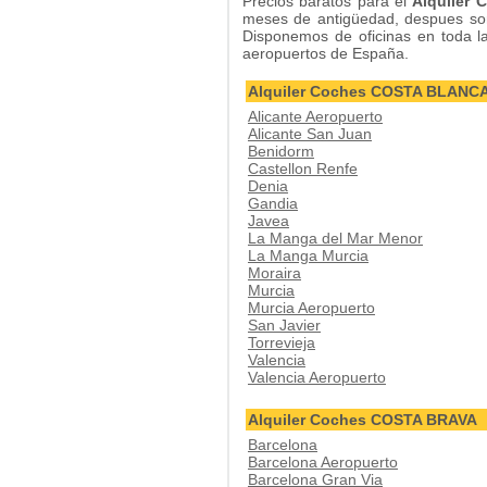
Precios baratos para el
Alquiler 
meses de antigüedad, despues so
Disponemos de oficinas en toda la 
aeropuertos de España.
Alquiler Coches COSTA BLANC
Alicante Aeropuerto
Alicante San Juan
Benidorm
Castellon Renfe
Denia
Gandia
Javea
La Manga del Mar Menor
La Manga Murcia
Moraira
Murcia
Murcia Aeropuerto
San Javier
Torrevieja
Valencia
Valencia Aeropuerto
Alquiler Coches COSTA BRAVA
Barcelona
Barcelona Aeropuerto
Barcelona Gran Via