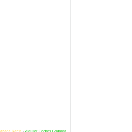
ranada Renfe
·
Alquiler Coches Granada