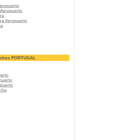
eropuerto
 Aeropuerto
ra
ra Aeropuerto
ia
Coches PORTUGAL
erto
puerto
puerto
cha