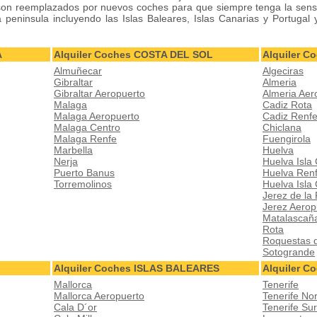
on reemplazados por nuevos coches para que siempre tenga la sens
peninsula incluyendo las Islas Baleares, Islas Canarias y Portugal 
A
Alquiler Coches COSTA DEL SOL
Alquiler 
Almuñecar
Algeciras
Gibraltar
Almeria
Gibraltar Aeropuerto
Almeria Aer
Malaga
Cadiz Rota
Malaga Aeropuerto
Cadiz Renf
Malaga Centro
Chiclana
Malaga Renfe
Fuengirola
Marbella
Huelva
Nerja
Huelva Isla 
Puerto Banus
Huelva Ren
Torremolinos
Huelva Isla
Jerez de la
Jerez Aerop
Matalascañ
Rota
Roquestas 
Sotogrande
Alquiler Coches ISLAS BALEARES
Alquiler C
Mallorca
Tenerife
Mallorca Aeropuerto
Tenerife No
Cala D´or
Tenerife Su