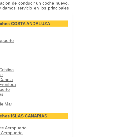
ación de conducir un coche nuevo.
y damos servicio en los principales
Coches COSTA ANDALUZA
opuerto
e
Cristina
fe
 Canela
 Frontera
uerto
as
de Mar
oches ISLAS CANARIAS
rte Aeropuerto
r Aeropuerto