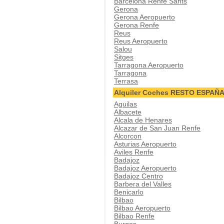
Barcelona Renfe Sants
Gerona
Gerona Aeropuerto
Gerona Renfe
Reus
Reus Aeropuerto
Salou
Sitges
Tarragona Aeropuerto
Tarragona
Terrasa
Alquiler Coches RESTO ESPAÑ
Aguilas
Albacete
Alcala de Henares
Alcazar de San Juan Renfe
Alcorcon
Asturias Aeropuerto
Aviles Renfe
Badajoz
Badajoz Aeropuerto
Badajoz Centro
Barbera del Valles
Benicarlo
Bilbao
Bilbao Aeropuerto
Bilbao Renfe