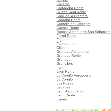
Burgos
Caceres
Cartagena Renfe
Ciudad Real Renfe
Conil de la Frontera
Cordoba Renfe
Cornella de Llobregat
Cuenca Renfe
Donosti Aeropuerto San Sebastian
Ferrol Renfe
Figueras
Fuenlabrada
Gijon
Granada Aeropuerto
Granada Renfe
Granada
Granollers
Irun
Jaen Renfe
La Coruña Aeropuerto
La Coruña
Las Rozas
Leganes
Leon Aeropuerto
Leon Renfe
Llanes
Alquiler Coches Granada Renfe
·
Alqui