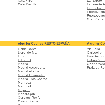
Cala Millor
Lanzarote
Ca´n Pastilla
Lanzarote A
Las Palmas
Fuerteventu
Fuerteventu
Gran Canar
A
Alquiler Coches RESTO ESPAÑA
Alquiler 
Lleida Renfe
Albufeira
Lloret de Mar
Carboeiro
Lugo
Faro Aeropu
L´Estartit
Lisboa Aero
Madrid
Oporto Aero
Madrid Aeropuerto
Praia da Ro
Madrid Atocha
Madrid Chamartin
Madrid Tres Cantos
Manresa
Martorell
Mojacar
Mondragon
Ourense Renfe
Oviedo Renfe