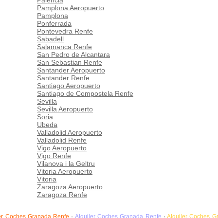
Palencia
Pamplona Aeropuerto
Pamplona
Ponferrada
Pontevedra Renfe
Sabadell
Salamanca Renfe
San Pedro de Alcantara
San Sebastian Renfe
Santander Aeropuerto
Santander Renfe
Santiago Aeropuerto
Santiago de Compostela Renfe
Sevilla
Sevilla Aeropuerto
Soria
Ubeda
Valladolid Aeropuerto
Valladolid Renfe
Vigo Aeropuerto
Vigo Renfe
Vilanova i la Geltru
Vitoria Aeropuerto
Vitoria
Zaragoza Aeropuerto
Zaragoza Renfe
ler Coches Granada Renfe
·
Alquiler Coches Granada Renfe
·
Alquiler Coches G