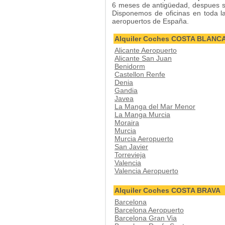
6 meses de antigüedad, despues s
Disponemos de oficinas en toda la 
aeropuertos de España.
Alquiler Coches COSTA BLANC
Alicante Aeropuerto
Alicante San Juan
Benidorm
Castellon Renfe
Denia
Gandia
Javea
La Manga del Mar Menor
La Manga Murcia
Moraira
Murcia
Murcia Aeropuerto
San Javier
Torrevieja
Valencia
Valencia Aeropuerto
Alquiler Coches COSTA BRAVA
Barcelona
Barcelona Aeropuerto
Barcelona Gran Via