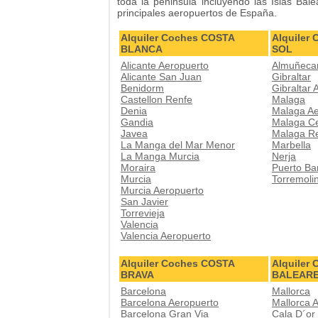
toda la peninsula incluyendo las Islas Bal
principales aeropuertos de España.
Alquiler Coches COSTA
Alquiler
BLANCA
SOL
Alicante Aeropuerto
Almuñeca
Alicante San Juan
Gibraltar
Benidorm
Gibraltar 
Castellon Renfe
Malaga
Denia
Malaga Ae
Gandia
Malaga C
Javea
Malaga R
La Manga del Mar Menor
Marbella
La Manga Murcia
Nerja
Moraira
Puerto Ba
Murcia
Torremoli
Murcia Aeropuerto
San Javier
Torrevieja
Valencia
Valencia Aeropuerto
Alquiler Coches COSTA
Alquiler
BRAVA
BALEAR
Barcelona
Mallorca
Barcelona Aeropuerto
Mallorca 
Barcelona Gran Via
Cala D´or