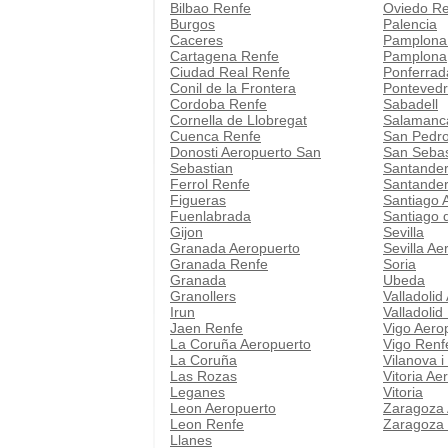
Bilbao Renfe
Oviedo R
Burgos
Palencia
Caceres
Pamplona
Cartagena Renfe
Pamplona
Ciudad Real Renfe
Ponferrad
Conil de la Frontera
Pontevedr
Cordoba Renfe
Sabadell
Cornella de Llobregat
Salamanc
Cuenca Renfe
San Pedro
Donosti Aeropuerto San
San Sebas
Sebastian
Santander
Ferrol Renfe
Santander
Figueras
Santiago 
Fuenlabrada
Santiago 
Gijon
Sevilla
Granada Aeropuerto
Sevilla Ae
Granada Renfe
Soria
Granada
Ubeda
Granollers
Valladolid
Irun
Valladolid
Jaen Renfe
Vigo Aero
La Coruña Aeropuerto
Vigo Renf
La Coruña
Vilanova i
Las Rozas
Vitoria Ae
Leganes
Vitoria
Leon Aeropuerto
Zaragoza 
Leon Renfe
Zaragoza
Llanes