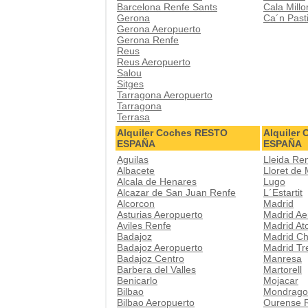
Barcelona Renfe Sants
Cala Millo
Gerona
Ca´n Pasti
Gerona Aeropuerto
Gerona Renfe
Reus
Reus Aeropuerto
Salou
Sitges
Tarragona Aeropuerto
Tarragona
Terrasa
Alquiler Coches RESTO
Alquiler
ESPAÑA
ESPAÑA
Aguilas
Lleida Re
Albacete
Lloret de
Alcala de Henares
Lugo
Alcazar de San Juan Renfe
L´Estartit
Alcorcon
Madrid
Asturias Aeropuerto
Madrid Ae
Aviles Renfe
Madrid At
Badajoz
Madrid Ch
Badajoz Aeropuerto
Madrid Tr
Badajoz Centro
Manresa
Barbera del Valles
Martorell
Benicarlo
Mojacar
Bilbao
Mondrago
Bilbao Aeropuerto
Ourense 