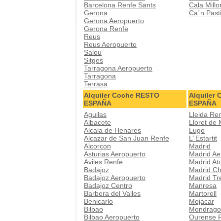
Barcelona Renfe Sants
Cala Millo
Gerona
Ca´n Pasti
Gerona Aeropuerto
Gerona Renfe
Reus
Reus Aeropuerto
Salou
Sitges
Tarragona Aeropuerto
Tarragona
Terrasa
Alquiler Coche RESTO
Alquiler
ESPAÑA
ESPAÑA
Aguilas
Lleida Re
Albacete
Lloret de
Alcala de Henares
Lugo
Alcazar de San Juan Renfe
L´Estartit
Alcorcon
Madrid
Asturias Aeropuerto
Madrid Ae
Aviles Renfe
Madrid At
Badajoz
Madrid Ch
Badajoz Aeropuerto
Madrid Tr
Badajoz Centro
Manresa
Barbera del Valles
Martorell
Benicarlo
Mojacar
Bilbao
Mondrago
Bilbao Aeropuerto
Ourense 