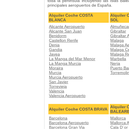
toda la peninsula incluyendo las Islas Bal
principales aeropuertos de España.
Alquiler Coche COSTA
Alquiler
BLANCA
SOL
Alicante Aeropuerto
Almuñeca
Alicante San Juan
Gibraltar
Benidorm
Gibraltar 
Castellon Renfe
Malaga
Denia
Malaga Ae
Gandia
Malaga C
Javea
Malaga R
La Manga del Mar Menor
Marbella
La Manga Murcia
Nerja
Moraira
Puerto Ba
Murcia
Torremoli
Murcia Aeropuerto
San Javier
Torrevieja
Valencia
Valencia Aeropuerto
Alquiler
Alquiler Coche COSTA BRAVA
BALEAR
Barcelona
Mallorca
Barcelona Aeropuerto
Mallorca 
Barcelona Gran Via
Cala D´or