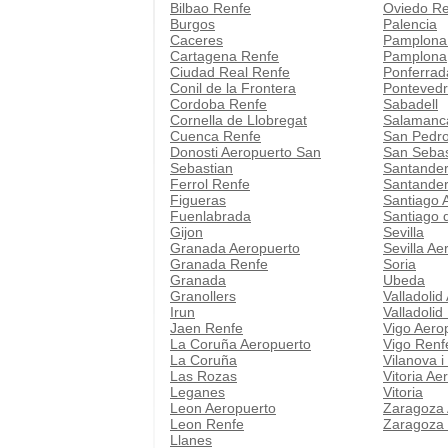
Bilbao Renfe
Oviedo R
Burgos
Palencia
Caceres
Pamplona
Cartagena Renfe
Pamplona
Ciudad Real Renfe
Ponferrad
Conil de la Frontera
Pontevedr
Cordoba Renfe
Sabadell
Cornella de Llobregat
Salamanc
Cuenca Renfe
San Pedro
Donosti Aeropuerto San
San Sebas
Sebastian
Santander
Ferrol Renfe
Santander
Figueras
Santiago 
Fuenlabrada
Santiago 
Gijon
Sevilla
Granada Aeropuerto
Sevilla Ae
Granada Renfe
Soria
Granada
Ubeda
Granollers
Valladolid
Irun
Valladolid
Jaen Renfe
Vigo Aero
La Coruña Aeropuerto
Vigo Renf
La Coruña
Vilanova i
Las Rozas
Vitoria Ae
Leganes
Vitoria
Leon Aeropuerto
Zaragoza 
Leon Renfe
Zaragoza
Llanes